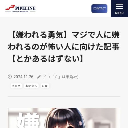
CONTACT
【嫌われる勇気】マジで人に嫌
われるのが怖い人に向けた記事
【とかあるはずない】
2024.11.26
ﾌﾟ（「ﾌﾟ」は半角ｶﾅ）
ブログ
お役立ち
日常