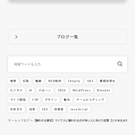
ブログ一覧
教育
広告
動画
WEB制作
Shopify
SNS
業務効率化
ビジネス
AI
ドローン
3DCG
WordPress
Blender
ライブ配信
CSR
デザイン
観光
チームビルディング
お役立ち
日常
SEO
効果音
JavaScript
ホーム
>
ブログ
>
【嫌われる勇気】マジで人に嫌われるのが怖い人に向けた記事【とかあるはずない