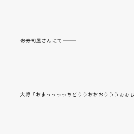
―――お寿司屋さんにて―――
大将「おまっっっっちどううおおおうううぉぉ