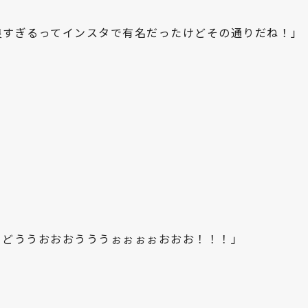
良すぎるってインスタで有名だったけどその通りだね！」
ちどううおおおうううぉぉぉぉおおお！！！」