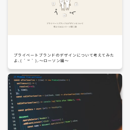
プライベートブランドのデザインについて考えてみた
よ⸜( ´ ꒳ ` )⸝～ローソン編～