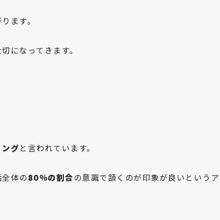
がります。
大切になってきます。
ミング
と言われています。
話全体の
80%の割合
の意識で頷くのが印象が良いというア