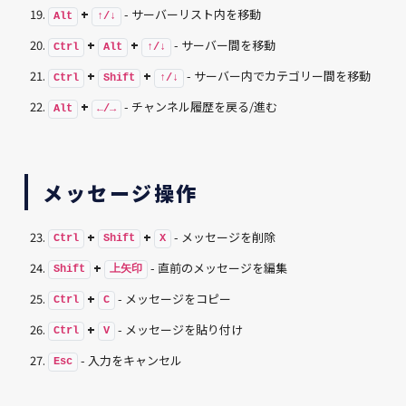
+
- サーバーリスト内を移動
Alt
↑/↓
+
+
- サーバー間を移動
Ctrl
Alt
↑/↓
+
+
- サーバー内でカテゴリー間を移動
Ctrl
Shift
↑/↓
+
- チャンネル履歴を戻る/進む
Alt
←/→
メッセージ操作
+
+
- メッセージを削除
Ctrl
Shift
X
+
- 直前のメッセージを編集
Shift
上矢印
+
- メッセージをコピー
Ctrl
C
+
- メッセージを貼り付け
Ctrl
V
- 入力をキャンセル
Esc