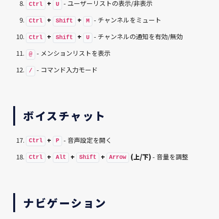
+
- ユーザーリストの表示/非表示
Ctrl
U
+
+
- チャンネルをミュート
Ctrl
Shift
M
+
+
- チャンネルの通知を有効/無効
Ctrl
Shift
U
- メンションリストを表示
@
- コマンド入力モード
/
ボイスチャット
+
- 音声設定を開く
Ctrl
P
+
+
+
(上/下)
- 音量を調整
Ctrl
Alt
Shift
Arrow
ナビゲーション