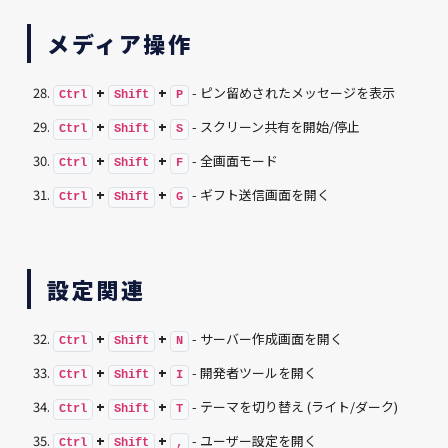
メディア操作
+
+
- ピン留めされたメッセージを表示
Ctrl
Shift
P
+
+
- スクリーン共有を開始/停止
Ctrl
Shift
S
+
+
- 全画面モード
Ctrl
Shift
F
+
+
- ギフト送信画面を開く
Ctrl
Shift
G
設定関連
+
+
- サーバー作成画面を開く
Ctrl
Shift
N
+
+
- 開発者ツールを開く
Ctrl
Shift
I
+
+
- テーマを切り替え (ライト/ダーク)
Ctrl
Shift
T
+
+
- ユーザー設定を開く
Ctrl
Shift
,