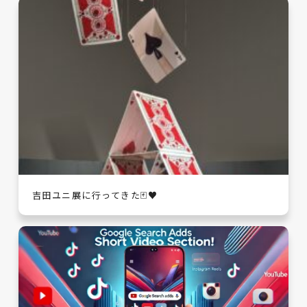
吉田ユニ展に行ってきた🃏♥️