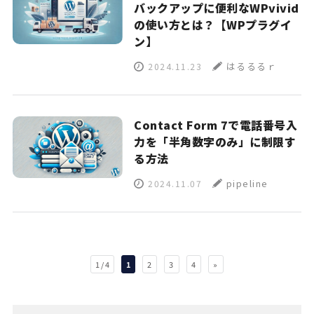
バックアップに便利なWPvivid
の使い方とは？【WPプラグイ
ン】
はるるるｒ
2024.11.23
Contact Form 7で電話番号入
力を「半角数字のみ」に制限す
る方法
pipeline
2024.11.07
1 / 4
1
2
3
4
»