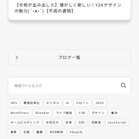
【令和が生み出した】懐かしく新しい！Y2Kデザイン
の魅力(´•ᴥ•`)【平成の遺物】
ブログ一覧
SNS
業務効率化
ビジネス
AI
ドローン
3DCG
WordPress
Blender
ライブ配信
CSR
デザイン
観光
チームビルディング
お役立ち
日常
SEO
効果音
JavaScript
教育
広告
動画
WEB制作
Shopify