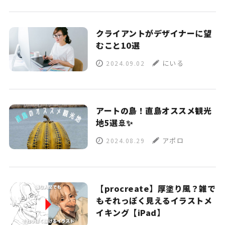
クライアントがデザイナーに望
むこと10選
にいる
2024.09.02
アートの島！直島オススメ観光
地5選🚢✨
アポロ
2024.08.29
【procreate】厚塗り風？雑で
もそれっぽく見えるイラストメ
イキング【iPad】