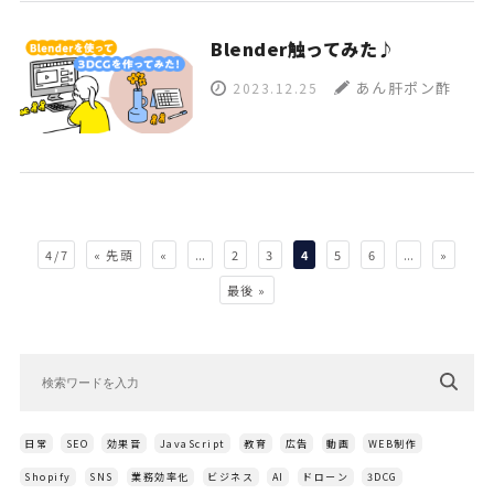
Blender触ってみた♪
あん肝ポン酢
2023.12.25
4 / 7
« 先頭
«
...
2
3
4
5
6
...
»
最後 »
日常
SEO
効果音
JavaScript
教育
広告
動画
WEB制作
Shopify
SNS
業務効率化
ビジネス
AI
ドローン
3DCG