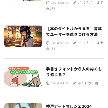
ﾌﾟ（「ﾌﾟ」は半
2024.08.01
角ｶﾅ）
【本のタイトルから見る】言葉
でユーザーを惹きつける方法
ﾌﾟ（「ﾌﾟ」は半
2024.07.01
角ｶﾅ）
手書きフォントから人のぬくも
り感じる？
あん肝ポン酢
2024.04.30
神戸アートマルシェ2024