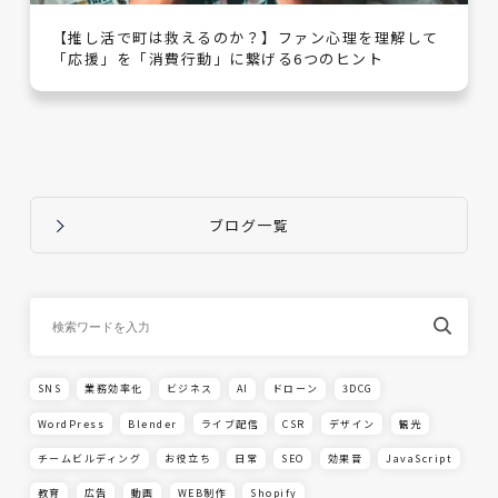
【推し活で町は救えるのか？】ファン心理を理解して
「応援」を「消費行動」に繋げる6つのヒント
ブログ一覧
SNS
業務効率化
ビジネス
AI
ドローン
3DCG
WordPress
Blender
ライブ配信
CSR
デザイン
観光
チームビルディング
お役立ち
日常
SEO
効果音
JavaScript
教育
広告
動画
WEB制作
Shopify