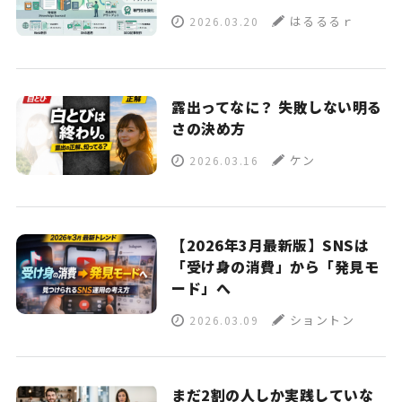
はるるるｒ
2026.03.20
露出ってなに？ 失敗しない明る
さの決め方
ケン
2026.03.16
【2026年3月最新版】SNSは
「受け身の消費」から「発見モ
ード」へ
ショントン
2026.03.09
まだ2割の人しか実践していな